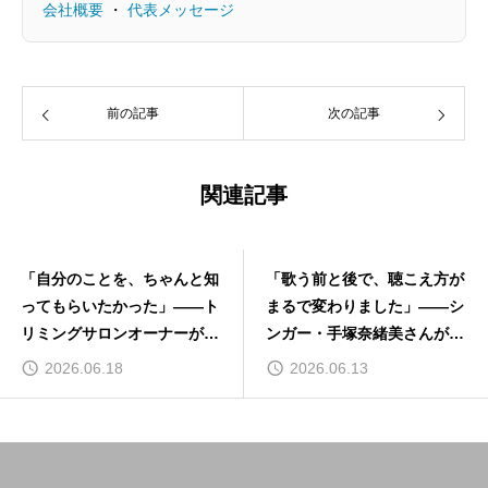
会社概要
・
代表メッセージ
前の記事
次の記事
関連記事
「自分のことを、ちゃんと知
「歌う前と後で、聴こえ方が
ってもらいたかった」——ト
まるで変わりました」——シ
リミングサロンオーナーが感
ンガー・手塚奈緒美さんが感
動ムービー®を制作して気づ
動ムービー®で手に入れた、
2026.06.18
2026.06.13
いたこと
新しい出発点