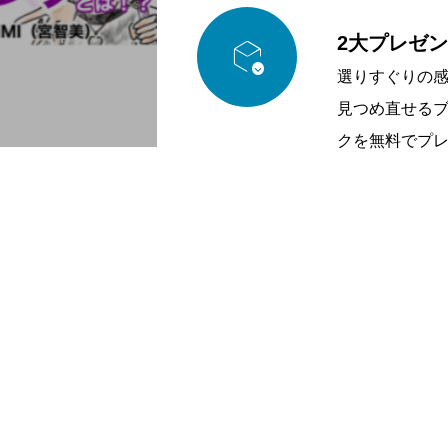

2大プレゼ
選りすぐりの
見つめ直せる
クを無料でプ