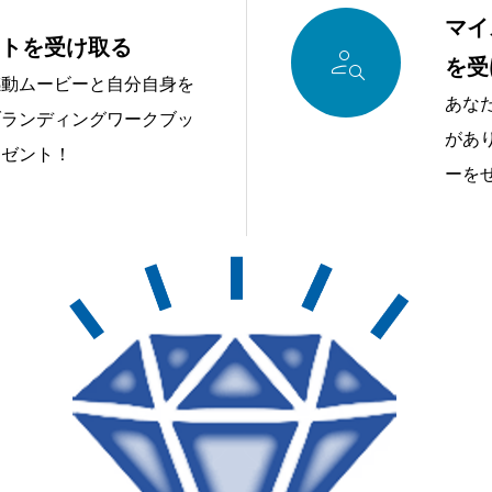
マイ
ントを受け取る

を受
感動ムービーと自分自身を
あな
ブランディングワークブッ
があ
レゼント！
ーを