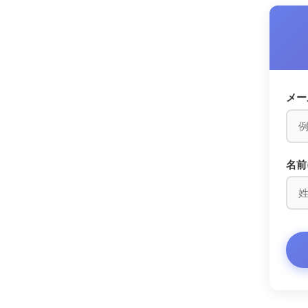
メー
名前