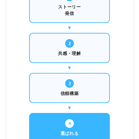
ストーリー
発信
2
共感・理解
3
信頼構築
4
選ばれる