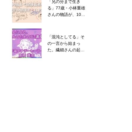
「兄の分まで生き
個人ブランディング
る」77歳・小林重雄
の始め方【完全版】
さんの物語が、10分
｜自己分析〜SNS発
の動画で伝わった理
信まで5ステップ解
由
説
「混沌としてる」そ
の一言から始まっ
お客様の声①
た。繊細さんの起業
家が、自分のストー
リーに出会うまで