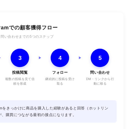
agramでの顧客獲得フロー
ら問い合わせまでの5つのステップ
3
4
5
投稿閲覧
フォロー
問い合わせ
複数の投稿を見て信
継続的に投稿を受け
DM・リンクから行
頼を形成
取る
動に移る
agramをきっかけに商品を購入した経験があると回答（ホットリン
出が、購買につながる最初の接点になります。