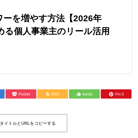
ォロワーを増やす方法【2026年
める個人事業主のリール活用
「誰が作ったか」が問われる
代の個人ブランド戦略
Pocket
RSS
feedly
Pin it
タイトルとURLをコピーする