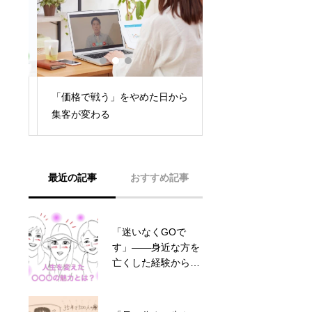
「私って、頑張って
時
「価格で戦う」をやめた日から
ん」——看護師長40
集客が変わる
が、女性たちの”やる
チ”を押すまで
最近の記事
おすすめ記事
「迷いなくGOで
【2026年版】競合と
す」――身近な方を
差別化する方法｜
亡くした経験から、
「失敗談コンテン
朝登山カウンセラー
ツ」で選ばれる個人
が見つけた本当の自
事業主になる戦略
分