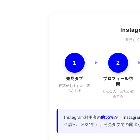
Inst
発見か
1
2
発見タブ
プロフィール訪
問
投稿がおすすめに表
示される
どんな人・会社か確
認する
Instagram利用者の
約55%
が、Inst
ク調べ、2024年）。発見タブでの露