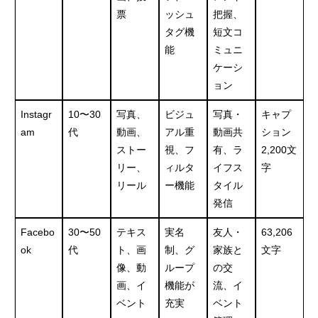
票
ッシュ
把握、
タグ機
短文コ
能
ミュニ
ケーシ
ョン
Instagr
10〜30
写真、
ビジュ
写真・
キャプ
am
代
動画、
アル重
動画共
ション
ストー
視、フ
有、ラ
2,200文
リー、
ィルタ
イフス
字
リール
ー機能
タイル
発信
Facebo
30〜50
テキス
実名
友人・
63,206
ok
代
ト、画
制、グ
家族と
文字
像、動
ループ
の交
画、イ
機能が
流、イ
ベント
充実
ベント