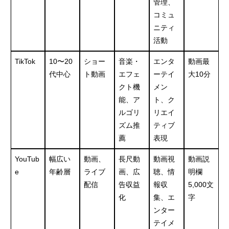
管理、
コミュ
ニティ
活動
TikTok
10〜20
ショー
音楽・
エンタ
動画最
代中心
ト動画
エフェ
ーテイ
大10分
クト機
メン
能、ア
ト、ク
ルゴリ
リエイ
ズム推
ティブ
薦
表現
YouTub
幅広い
動画、
長尺動
動画視
動画説
e
年齢層
ライブ
画、広
聴、情
明欄
配信
告収益
報収
5,000文
化
集、エ
字
ンター
テイメ