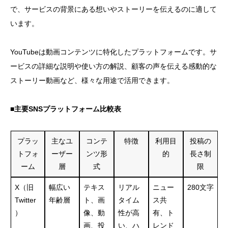
で、サービスの背景にある想いやストーリーを伝えるのに適して
います。
YouTubeは動画コンテンツに特化したプラットフォームです。サ
ービスの詳細な説明や使い方の解説、顧客の声を伝える感動的な
ストーリー動画など、様々な用途で活用できます。
■主要SNSプラットフォーム比較表
プラッ
主なユ
コンテ
特徴
利用目
投稿の
トフォ
ーザー
ンツ形
的
長さ制
ーム
層
式
限
X（旧
幅広い
テキス
リアル
ニュー
280文字
Twitter
年齢層
ト、画
タイム
ス共
）
像、動
性が高
有、ト
画、投
い、ハ
レンド