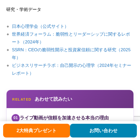
研究・学術データ
日本心理学会（公式サイト）
世界経済フォーラム：脆弱性とリーダーシップに関するレポ
ート（2024年）
SSRN：CEOの脆弱性開示と投資家信頼に関する研究（2025
年）
ビジネスリサーチラボ：自己開示の心理学（2024年セミナー
レポート）
あわせて読みたい
RELATED
ライブ動画が信頼を加速させる本当の理由
01
2大特典プレゼント
お問い合わせ
マイストーリー体験セッションのお申込はこちら
プロフィールが読まれない？「3層ストーリー」で
02