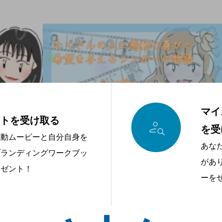
マイ
ントを受け取る

を受
感動ムービーと自分自身を
あな
ブランディングワークブッ
があ
レゼント！
ーを