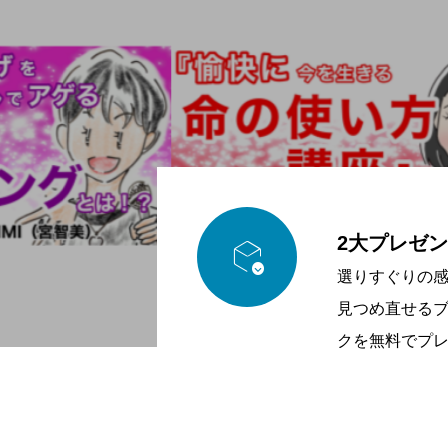

2大プレゼ
選りすぐりの
見つめ直せる
クを無料でプ