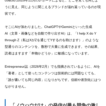
co&coの2025年11月のレポートによると、どこを見ても同じよ
うに見え、同じように聞こえるブランドが溢れ返っているのが現
状です。
そこにAIが加わりました。ChatGPTやGeminiといった生成
AI（文章・画像などを自動で作り出すAI）は、「I help X do Y
through Z（私はXがZを通じてYするのを助けます）」のような
型通りのコンテンツを、数秒で大量に生成できます。その結果、
読者はますます「本物かどうか」に敏感になっています。
Entrepreneur誌（2026年2月）でも指摘されているように、AIを
「著者」として使ったコンテンツは技術的には問題なくても、
「誰が書いても同じ内容」になりがちです。信頼や差別化にはつ
ながりません。
「ノウハウだけ」の発信が最も競争の激し