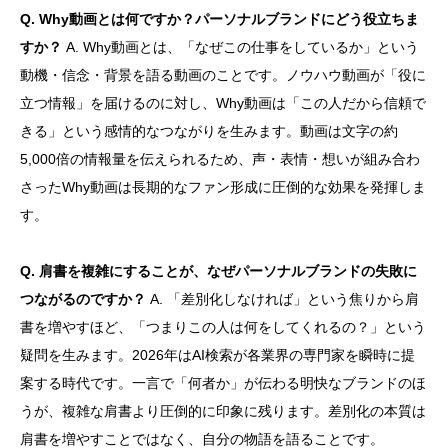
Q. Why動画とは何ですか？パーソナルブランドにどう役立ちま
すか？
A. Why動画とは、「なぜこの仕事をしているか」という
動機・信念・背景を語る動画のことです。ノウハウ動画が「役に
立つ情報」を届けるのに対し、Why動画は「この人だから信頼で
きる」という感情的なつながりを生みます。動画は文字の約
5,000倍の情報量を伝えられるため、声・表情・想いが組み合わ
さったWhy動画は長期的なファン形成に圧倒的な効果を発揮しま
す。
Q. 肩書を複雑にすることが、なぜパーソナルブランドの失敗に
つながるのですか？
A. 「差別化しなければ」という焦りから肩
書を増やすほど、「つまりこの人は何をしてくれるの？」という
疑問を生みます。2026年はAI検索が各業界の専門家を瞬時に提
案する時代です。一言で「何者か」が伝わる明快なブランドのほ
うが、複雑な肩書より圧倒的に印象に残ります。差別化の本質は
肩書を増やすことではなく、自分の物語を語ることです。